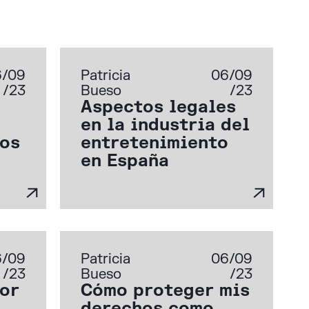
6/09
Patricia
06/09
/23
Bueso
/23
Aspectos legales
en la industria del
los
entretenimiento
en España
6/09
Patricia
06/09
/23
Bueso
/23
or
Cómo proteger mis
derechos como