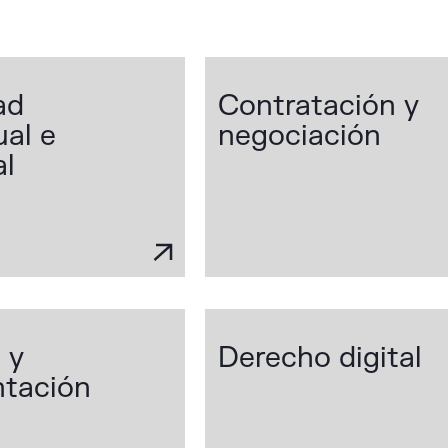
ad
Contratación y
ual e
negociación
al
 y
Derecho digital
ntación