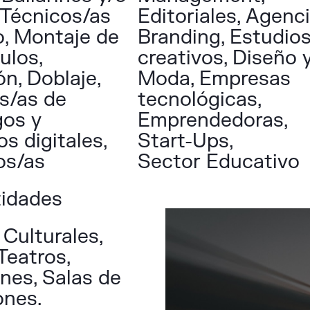
 Técnicos/as
Editoriales, Agenc
o, Montaje de
Branding, Estudio
ulos,
creativos, Diseño 
n, Doblaje,
Moda, Empresas
s/as de
tecnológicas,
gos y
Emprendedoras,
s digitales,
Start-Ups,
os/as
Sector Educativo
tidades
Culturales,
Teatros,
nes, Salas de
ones.