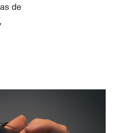
ias de
s
y