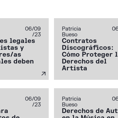
06/09
Patricia
0
/23
Bueso
es legales
Contratos
istas y
Discográficos:
res/as
Cómo Proteger 
ales deben
Derechos del
Artista
06/09
Patricia
0
/23
Bueso
ara
Derechos de Aut
tos de
en la Música en