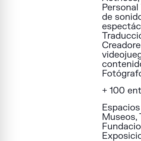
Personal
de sonid
espectác
Traducció
Creadore
videojue
contenido
Fotógraf
+ 100 en
Espacios 
Museos, 
Fundacio
Exposici