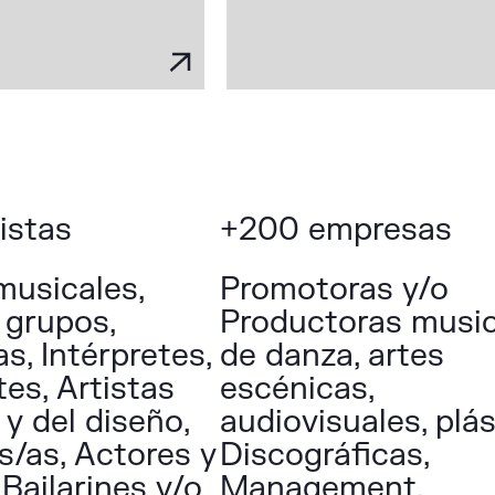
istas
+200 empresas
musicales,
Promotoras y/o
 grupos,
Productoras music
s, Intérpretes,
de danza, artes
es, Artistas
escénicas,
 y del diseño,
audiovisuales, plás
s/as, Actores y
Discográficas,
 Bailarines y/o
Management,